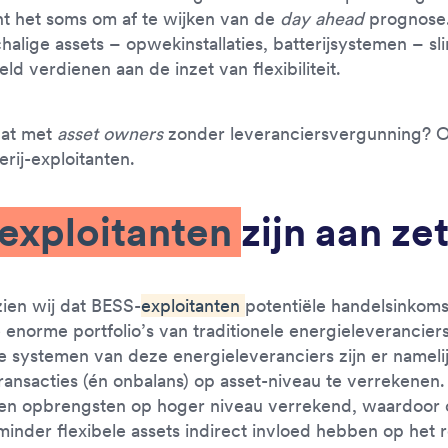
nt het soms om af te wijken van de
day ahead
prognose
halige assets – opwekinstallaties, batterijsystemen – sl
eld verdienen aan de inzet van flexibiliteit.
dat met
asset owners
zonder leveranciersvergunning? 
erij-exploitanten.
exploitanten
zijn aan ze
 zien wij dat BESS-
exploitanten
potentiële handelsinkoms
 enorme portfolio’s van traditionele energieleverancier
e systemen van deze energieleveranciers zijn er namelij
ransacties (én onbalans) op asset-niveau te verrekenen.
en opbrengsten op hoger niveau verrekend, waardoor 
inder flexibele assets indirect invloed hebben op het