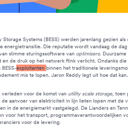
y Storage Systems (BESS) werden jarenlang gezien als 
de energietransitie. Die reputatie wordt vandaag de da
 van slimme sturingssoftware van
optimisers
. Duurzame 
t en de druk op het netwerk flink verlicht. Ondanks di
n BESS-
exploitanten
binnen het traditionele leveringsmo
ndement mis te lopen. Jaron Reddy legt uit hoe dat kan
r verleden voor de komst van
utility scale storage
, toen
 de aanvoer van elektriciteit in lijn lieten lopen met de
llen in de energiemarkt vastgelegd. De Lianders en Ten
n voor het transport, programmaverantwoordelijken vo
eranciers voor de levering
.