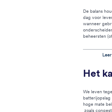
De balans hou
dag voor leve
wanneer gebru
onderscheiden
beheersten (of
Leer
Het k
We leven tege
batterijopsla
hoge mate beï
zoals congest