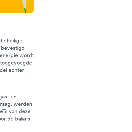
de heilige
g bevestigd
energie wordt
e toegevoegde
del echter
.
 gas- en
 vraag, werden
neTs van deze
or de balans