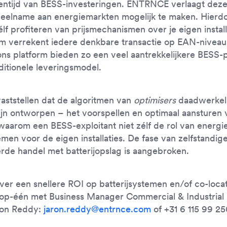
entijd van BESS-investeringen. ENTRNCE verlaagt deze
eelname aan energiemarkten mogelijk te maken. Hierdoor
lf profiteren van prijsmechanismen over je eigen install
rm verrekent iedere denkbare transactie op EAN-nivea
ons platform bieden zo een veel aantrekkelijkere BESS-
ditionele leveringsmodel.
ststellen dat de algoritmen van
optimisers
daadwerkel
ijn ontworpen – het voorspellen en optimaal aansturen 
 waarom een BESS-exploitant niet zélf de rol van energi
men voor de eigen installaties. De fase van zelfstandige
rde handel met batterijopslag is aangebroken.
er een snellere ROI op batterijsystemen en/of co-locat
op-één met Business Manager Commercial & Industrial 
on Reddy:
jaron.reddy@entrnce.com
of +31 6 115 99 25