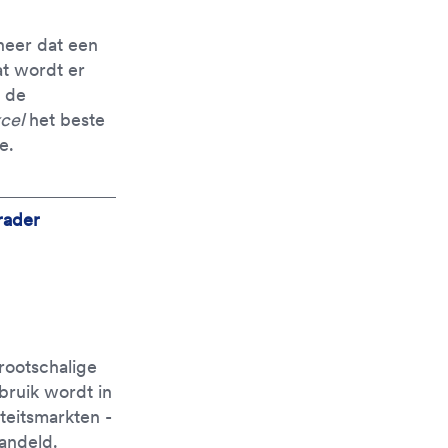
neer dat een
at wordt er
 de
xcel
het beste
e.
ader
grootschalige
bruik wordt in
teitsmarkten -
andeld.