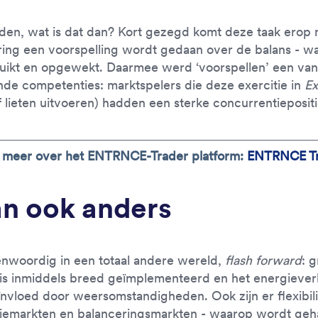
den, wat is dat dan? Kort gezegd komt deze taak erop 
ring een voorspelling wordt gedaan over de balans - w
ikt en opgewekt. Daarmee werd ‘voorspellen’ een van
de competenties: marktspelers die deze exercitie in
E
 lieten uitvoeren) hadden een sterke concurrentiepositi
 meer over het ENTRNCE-Trader platform:
ENTRNCE Tr
an ook anders
nwoordig in een totaal andere wereld,
flash forward
: 
g is inmiddels breed geïmplementeerd en het energiever
nvloed door weersomstandigheden. Ook zijn er flexibili
iemarkten en balanceringsmarkten - waarop wordt geh