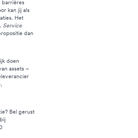
 barrières
 kan jij als
aties. Het
u.
Service
propositie dan
ijk doen
van assets –
eleverancier
,
ie? Bel gerust
bij
0