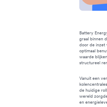
Battery Energ
graal binnen 
door de inzet
optimaal benu
waarde blijke
structureel re
Vanuit een ve
kolencentrales
de huidige ro
wereld zorgde
en energielev