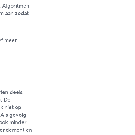
. Algoritmen
im aan zodat
Of meer
t
ten deels
s. De
k niet op
 Als gevolg
ook minder
 rendement en