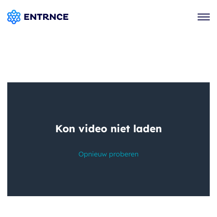
Voor wie
Het platform
Kennis & inspiratie
Thema's
Over ons
Contact
Adviesgesprek