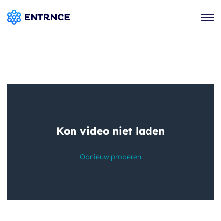
Voor wie
Het platform
Kennis & inspiratie
Thema's
Over ons
Contact
Adviesgesprek