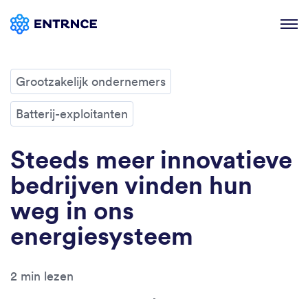
Voor wie
Het platform
Grootzakelijk ondernemers
Kennis & inspiratie
Batterij-exploitanten
Thema's
Over ons
Steeds meer innovatieve
Contact
bedrijven vinden hun
weg in ons
Adviesgesprek
energiesysteem
2 min lezen